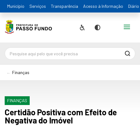
Município
Serviços
Transparência
Acesso à Informação
Diário
Alternar
Acessibilidade
Contraste
Pesqu
Finanças
FINANÇAS
Certidão Positiva com Efeito de
Negativa do Imóvel