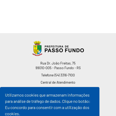
Endereço
Rua Dr. João Freitas, 75
99010-005 - Passo Fundo - RS
Telefone
(54) 3316-7100
Central de Atendimento
0800 541 7100
Utilizamos cookies que armazenam informações
pmpf@pmpf.rs.gov.br
para análise de tráfego de dados. Clique no botão:
Horário de Atendimento
Eu concordo para consentir com a utilização dos
De segunda a sexta-feira
cookies.
Das 08h às 11h30min