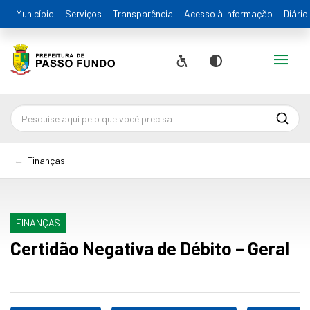
Município
Serviços
Transparência
Acesso à Informação
Diário
Alternar
Acessibilidade
Contraste
Pesqu
Finanças
FINANÇAS
Certidão Negativa de Débito – Geral