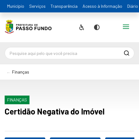
Município
Serviços
Transparência
Acesso à Informação
Diário
Alternar
Acessibilidade
Contraste
Pesqu
Finanças
FINANÇAS
Certidão Negativa do Imóvel