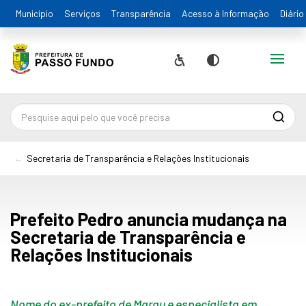
Município
Serviços
Transparência
Acesso à Informação
Diário
Alternar
Acessibilidade
Contraste
Pesqu
Secretaria de Transparência e Relações Institucionais
Prefeito Pedro anuncia mudança na
Secretaria de Transparência e
Relações Institucionais
Nome do ex-prefeito de Marau e especialista em