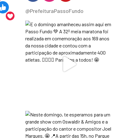
@PrefeituraPassoFundo