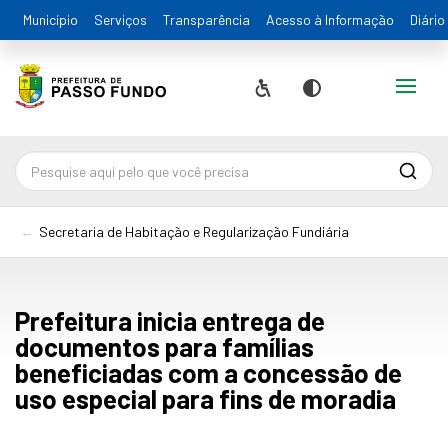
Município
Serviços
Transparência
Acesso à Informação
Diário
Alternar
Acessibilidade
Contraste
Pesqu
Secretaria de Habitação e Regularização Fundiária
Prefeitura inicia entrega de
documentos para famílias
beneficiadas com a concessão de
uso especial para fins de moradia