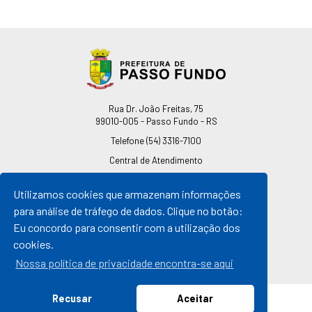
Endereço
Rua Dr. João Freitas, 75
99010-005 - Passo Fundo - RS
Telefone
(54) 3316-7100
Central de Atendimento
0800 541 7100
Utilizamos cookies que armazenam informações
pmpf@pmpf.rs.gov.br
para análise de tráfego de dados. Clique no botão:
Horário de Atendimento
Eu concordo para consentir com a utilização dos
De segunda a sexta-feira
cookies.
Das 08h às 11h30min
Das 13h30min às 17h
Nossa política de privacidade encontra-se aqui
Recusar
Aceitar
© 2026 Prefeitura de Passo Fundo