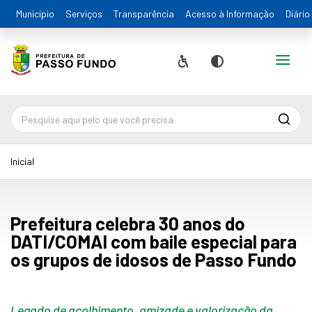
Município
Serviços
Transparência
Acesso à Informação
Diário
Alternar
Acessibilidade
Contraste
Pesqu
Inicial
Prefeitura celebra 30 anos do
DATI/COMAI com baile especial para
os grupos de idosos de Passo Fundo
Legado de acolhimento, amizade e valorização da