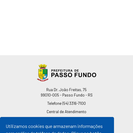
Endereço
Rua Dr. João Freitas, 75
99010-005 - Passo Fundo - RS
Telefone
(54) 3316-7100
Central de Atendimento
0800 541 7100
Utilizamos cookies que armazenam informações
pmpf@pmpf.rs.gov.br