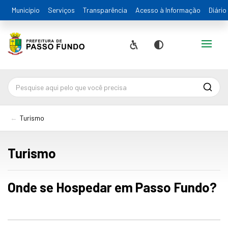
Município
Serviços
Transparência
Acesso à Informação
Diário
Alternar
Acessibilidade
Contraste
Pesqu
Turismo
Turismo
Onde se Hospedar em Passo Fundo?