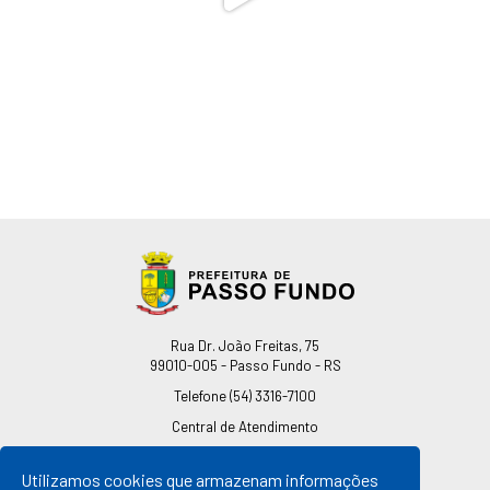
Endereço
Rua Dr. João Freitas, 75
99010-005 - Passo Fundo - RS
Telefone
(54) 3316-7100
Central de Atendimento
0800 541 7100
Utilizamos cookies que armazenam informações