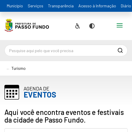
Município
Serviços
Transparência
Acesso à Informação
Diário
Alternar
Acessibilidade
Contraste
Pesqu
Turismo
AGENDA DE
EVENTOS
Aqui você encontra eventos e festivais
da cidade de Passo Fundo.
Pesquisa...