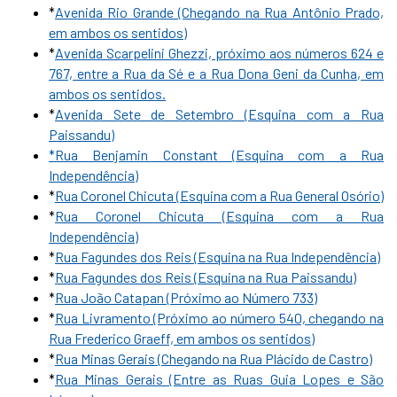
*
A
venida Rio Grande (Chegando na Rua Antônio Prado,
em ambos os sentidos)
*
Avenida Scarpelini Ghezzi, próximo aos números 624 e
767, entre a Rua da Sé e a Rua Dona Geni da Cunha, em
ambos os sentidos.
*
Avenida Sete de Setembro (Esquina com a Rua
Paissandu)
*Rua Benjamin Constant (Esquina com a Rua
Independência
)
*
Rua Coronel Chicuta (Esquina com a Rua General Osório)
*
Rua Coronel Chicuta (Esquina com a Rua
Independência)
*
Rua Fagundes dos Reis (Esquina na Rua Independência)
*
Rua Fagundes dos Reis (Esquina na Rua Paissandu)
*
Rua João Catapan (Próximo ao Número 733)
*
Rua Livramento (Próximo ao número 540, chegando na
Rua Frederico Graeff, em ambos os sentidos)
*
Rua Minas Gerais (Chegando na Rua Plácido de Castro)
*
Rua Minas Gerais (Entre as Ruas Guia Lopes e São