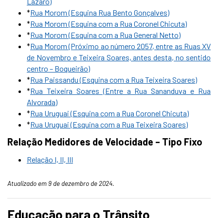
Lázaro)
*
Rua Morom (Esquina Rua Bento Gonçalves)
*
Rua Morom (Esquina com a Rua Coronel Chicuta)
*
R
ua Morom (Esquina com a Rua General Netto)
*
Rua Morom (Próximo ao número 2057, entre as Ruas XV
de Novembro e Teixeira Soares, antes desta, no sentido
centro – Boqueirão)
*
Rua Paissandu (Esquina com a Rua Teixeira Soares)
*
Rua Teixeira Soares (Entre a Rua Sananduva e Rua
Alvorada)
*
Rua Uruguai (Esquina com a Rua Coronel Chicuta)
*
Rua Uruguai (Esquina com a Rua Teixeira Soares)
Relação Medidores de Velocidade
– Tipo Fixo
Relação I, II, III
Atualizado em 9 de dezembro de 2024.
Educação para o Trânsito