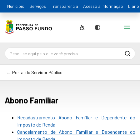
Município
Serviços
Transparência
Acesso à Informação
Diário
Alternar
Acessibilidade
Contraste
Pesqu
Portal do Servidor Público
Abono Familiar
Recadastramento Abono Familiar e Dependente do
Imposto de Renda
Cancelamento de Abono Familiar e Dependente do
Imposto de Renda