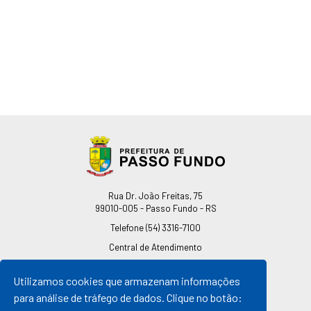
Endereço
Rua Dr. João Freitas, 75
99010-005 - Passo Fundo - RS
Telefone
(54) 3316-7100
Central de Atendimento
0800 541 7100
Utilizamos cookies que armazenam informações
pmpf@pmpf.rs.gov.br
para análise de tráfego de dados. Clique no botão:
Horário de Atendimento