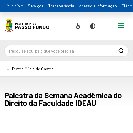
Município
Serviços
Transparência
Acesso à Informação
Diário
Alternar
Acessibilidade
Contraste
Pesqu
Teatro Múcio de Castro
Palestra da Semana Acadêmica do
Direito da Faculdade IDEAU