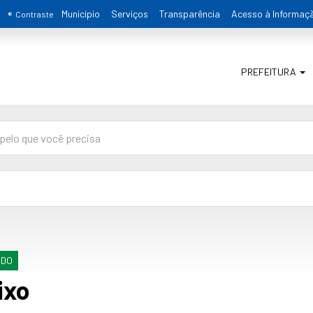
Município
Serviços
Transparência
Acesso à Informaç
Contraste
PREFEITURA
NDO
ixo