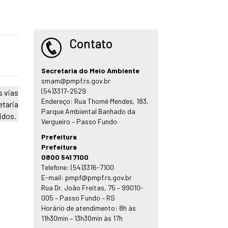
Contato
Secretaria do Meio Ambiente
smam@pmpf.rs.gov.br
(54)3317-2529
s vias
Endereço: Rua Thomé Mendes, 183,
etaria
Parque Ambiental Banhado da
idos.
Vergueiro – Passo Fundo
Prefeitura
Prefeitura
0800 541 7100
Telefone: (54)3316-7100
E-mail: pmpf@pmpf.rs.gov.br
Rua Dr. João Freitas, 75 – 99010-
005 – Passo Fundo – RS
Horário de atendimento: 8h às
11h30min – 13h30min às 17h