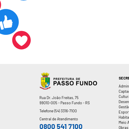
SECR
Admin
Capta
Cultur
Endereço
Rua Dr. João Freitas, 75
Desen
99010-005 - Passo Fundo - RS
Gestã
Telefone
(54) 3316-7100
Espor
Habit
Central de Atendimento
Meio 
0800 541 7100
Obras