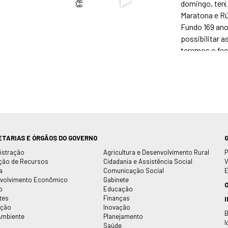
ETARIAS E ÓRGÃOS DO GOVERNO
istração
Agricultura e Desenvolvimento Rural
P
ção de Recursos
Cidadania e Assistência Social
V
a
Comunicação Social
E
volvimento Econômico
Gabinete
o
Educação
tes
Finanças
ação
Inovação
B
Ambiente
Planejamento
I
Saúde