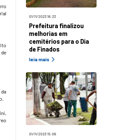
rro
ial
01/11/2023 16:23
Prefeitura finalizou
melhorias em
cemitérios para o Dia
ito
de Finados
 de
leia mais
 da
o.
ni,
reo
01/11/2023 15:06