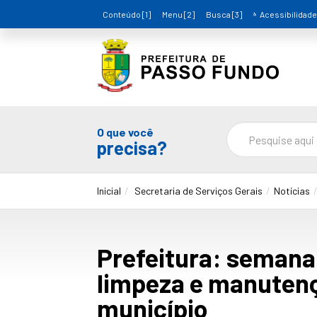
Conteúdo [1]
Menu [2]
Busca [3]
Acessibilidade
O que você
precisa?
Inicial
Secretaria de Serviços Gerais
Notícias
Prefeitura: semana 
limpeza e manutenç
município