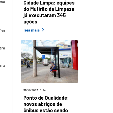
esa
Cidade Limpa: equipes
do Mutirão de Limpeza
já executaram 345
ações
leia mais
ino
era
rro
31/10/2023 16:24
Ponto de Qualidade:
novos abrigos de
ônibus estão sendo