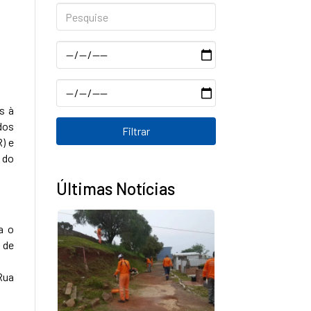
Pesquise
Data
Data
s à
dos
) e
 do
Últimas Notícias
a o
 de
Rua