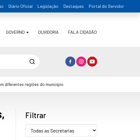
ão
Diário Oficial
Legislação
Destaques
Portal do Servidor
GOVERNO
OUVIDORIA
FALA CIDADÃO
Pesquisa
m diferentes regiões do município
,
Filtrar
Secretaria: