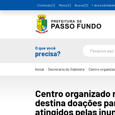
Conteúdo [1]
Menu [2]
Busca [3]
Acessibilidade
O que você
precisa?
Inicial
Secretaria do Gabinete
Centro organizad
Centro organizado 
destina doações pa
atingidos pelas in