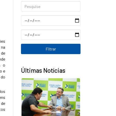
Pesquise
Data
Data
ões
 na
 de
nde
, o
Últimas Notícias
o e
 do
los
ens
 de
tos