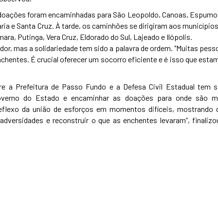
e doações foram encaminhadas para São Leopoldo, Canoas, Espumo
aria e Santa Cruz. À tarde, os caminhões se dirigiram aos município
ara, Putinga, Vera Cruz, Eldorado do Sul, Lajeado e Ilópolis.
or, mas a solidariedade tem sido a palavra de ordem. "Muitas pess
nchentes. É crucial oferecer um socorro eficiente e é isso que esta
re a Prefeitura de Passo Fundo e a Defesa Civil Estadual tem s
overno do Estado e encaminhar as doações para onde são m
 reflexo da união de esforços em momentos difíceis, mostrando 
adversidades e reconstruir o que as enchentes levaram”, finalizo