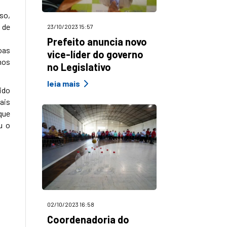
so,
s de
23/10/2023 15:57
Prefeito anuncia novo
oas
vice-líder do governo
mos
no Legislativo
leia mais
ido
ais
que
u o
02/10/2023 16:58
Coordenadoria do