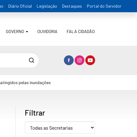
ão
Diário Oficial
Legislação
Destaques
Portal do Servidor
GOVERNO
OUVIDORIA
FALA CIDADÃO
Pesquisa
atingidos pelas inundações
Filtrar
Secretaria: