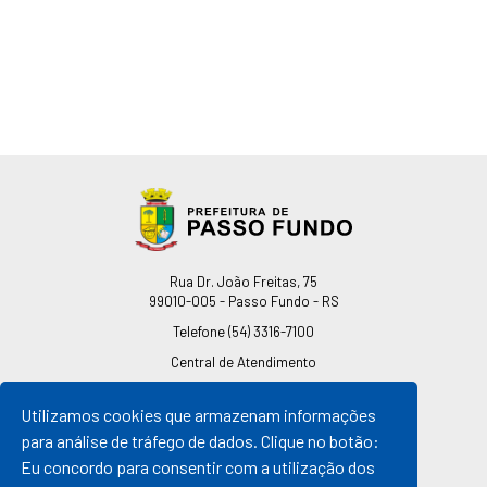
Endereço
Rua Dr. João Freitas, 75
99010-005 - Passo Fundo - RS
Telefone
(54) 3316-7100
Central de Atendimento
0800 541 7100
Utilizamos cookies que armazenam informações
pmpf@pmpf.rs.gov.br
para análise de tráfego de dados. Clique no botão:
Horário de Atendimento
Eu concordo para consentir com a utilização dos
De segunda a sexta-feira