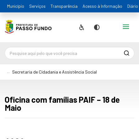
Município
Serviços
Transparência
Acesso à Informação
Diário
Alternar
Acessibilidade
Contraste
Pesqu
Secretaria de Cidadania e Assistência Social
Oficina com famílias PAIF – 18 de
Maio