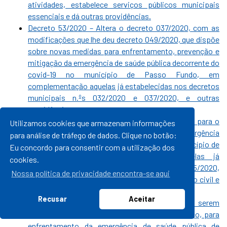
atividades, estabelece serviços públicos municipais
essenciais e dá outras providências.
Decreto 53/2020 – Altera o decreto 037/2020, com as
modificações que lhe deu decreto 049/2020, que dispõe
sobre novas medidas para enfrentamento, prevenção e
mitigação da emergência de saúde pública decorrente do
covid-19 no município de Passo Fundo, em
complementação aquelas já estabelecidas nos decretos
municipais n.ºs 032/2020 e 037/2020, e outras
providências.
Decreto 37/2020 – Dispõe sobre novas medidas para o
Utilizamos cookies que armazenam informações
enfrentamento, prevenção e mitigação da emergência
para análise de tráfego de dados. Clique no botão:
de saúde pública decorrente do covid-19 no município de
Eu concordo para consentir com a utilização dos
Passo Fundo, em complementação aquelas já
cookies.
estabelecidas nos decretos n.ºs 032/2020 e 035/2020,
Nossa política de privacidade encontra-se aqui
em especial nos setores da indústria, construção civil e
outros.
Recusar
Aceitar
Decreto 36/2020 – Estabelece medidas a serem
adotadas pelo transporte coletivo urbano público, para
enfrentamento da emergência de saúde pública de