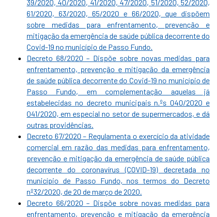
39/2020, 40/2020, 41/2020, 47/2020, 51/2020, 52/2020,
61/2020, 63/2020, 65/2020 e 66/2020, que dispõem
sobre medidas para enfrentamento, prevenção e
mitigação da emergência de saúde pública decorrente do
Covid-19 no município de Passo Fundo.
Decreto 68/2020 – Dispõe sobre novas medidas para
enfrentamento, prevenção e mitigação da emergência
de saúde pública decorrente do Covid-19 no município de
Passo Fundo, em complementação aquelas já
estabelecidas no decreto municipais n.ºs 040/2020 e
041/2020, em especial no setor de supermercados, e dá
outras providências.
Decreto 67/2020 – Regulamenta o exercício da atividade
comercial em razão das medidas para enfrentamento,
prevenção e mitigação da emergência de saúde pública
decorrente do coronavírus (COVID-19) decretada no
município de Passo Fundo, nos termos do Decreto
nº32/2020, de 20 de março de 2020.
Decreto 66/2020 – Dispõe sobre novas medidas para
enfrentamento, prevenção e mitigação da emergência