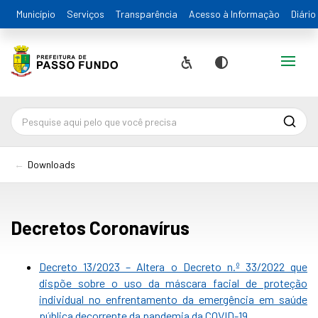
Município
Serviços
Transparência
Acesso à Informação
Diário
Alternar
Acessibilidade
Contraste
Pesqu
Downloads
Decretos Coronavírus
Decreto 13/2023 – Altera o Decreto n.º 33/2022 que
dispõe sobre o uso da máscara facial de proteção
individual no enfrentamento da emergência em saúde
pública decorrente da pandemia da COVID-19.