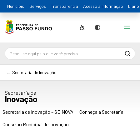
Município
Serviços
Transparência
Acesso à Informação
Diário
Alternar
Acessibilidade
Contraste
Pesqu
Secretaria de Inovação
Secretaria de
Inovação
Secretaria de Inovação – SEINOVA
Conheça a Secretária
Conselho Municipal de Inovação