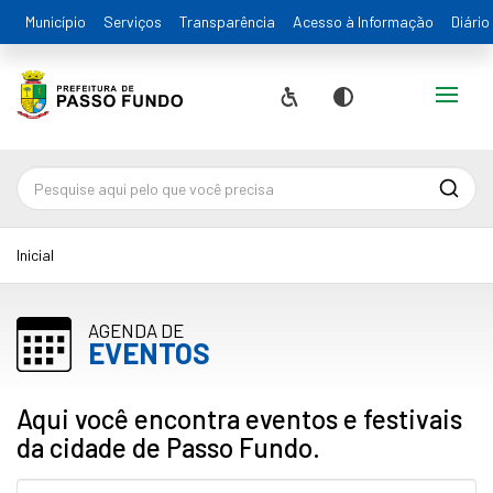
Município
Serviços
Transparência
Acesso à Informação
Diário
Alternar
Acessibilidade
Contraste
Pesqu
Inicial
AGENDA DE
EVENTOS
Aqui você encontra eventos e festivais
da cidade de Passo Fundo.
Pesquisa...