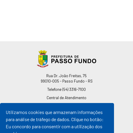
Endereço
Rua Dr. João Freitas, 75
99010-005 - Passo Fundo - RS
Telefone
(54) 3316-7100
Central de Atendimento
0800 541 7100
Utilizamos cookies que armazenam informações
pmpf@pmpf.rs.gov.br
para análise de tráfego de dados. Clique no botão:
Horário de Atendimento
Eu concordo para consentir com a utilização dos
De segunda a sexta-feira