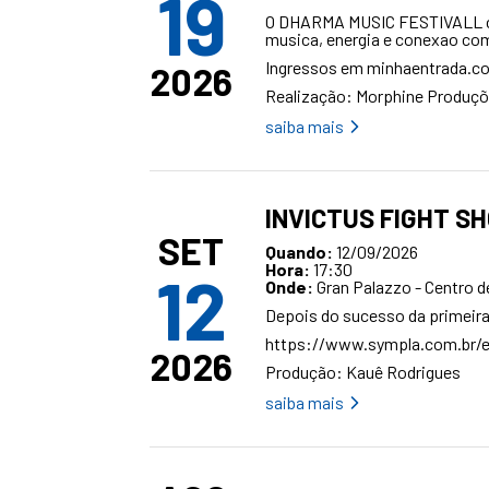
19
O DHARMA MUSIC FESTIVALL che
musica, energia e conexao com
Ingressos em
minhaentrada.c
2026
Realização: Morphine Produç
saiba mais
INVICTUS FIGHT S
SET
Quando:
12/09/2026
Hora:
17:30
12
Onde:
Gran Palazzo - Centro 
Depois do sucesso da primeira 
https://www.sympla.com.br/ev
2026
Produção: Kauê Rodrigues
saiba mais