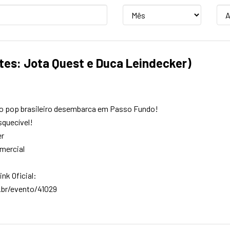
Mês
An
tes: Jota Quest e Duca Leindecker)
do pop brasileiro desembarca em Passo Fundo!
squecível!
er
mercial
ink Oficial:
.br/evento/41029