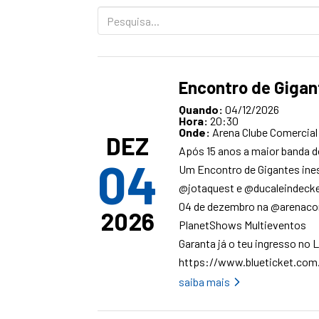
Pesquisa...
Encontro de Gigan
Quando:
04/12/2026
Hora:
20:30
Onde:
Arena Clube Comercial
DEZ
Após 15 anos a maior banda 
04
Um Encontro de Gigantes ine
@jotaquest e @ducaleindeck
04 de dezembro na @arenaco
2026
PlanetShows Multieventos
Garanta já o teu ingresso no L
https://www.blueticket.com
saiba mais