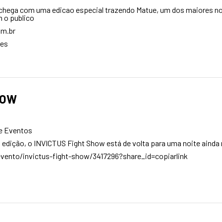
ga com uma edicao especial trazendo Matue, um dos maiores nome
 o publico
om.br
ões
HOW
de Eventos
edição, o INVICTUS Fight Show está de volta para uma noite ainda m
ento/invictus-fight-show/3417296?share_id=copiarlink