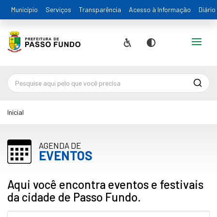
Município
Serviços
Transparência
Acesso à Informação
Diário
Alternar
Acessibilidade
Contraste
Pesqu
Inicial
AGENDA DE
EVENTOS
Aqui você encontra eventos e festivais
da cidade de Passo Fundo.
Pesquisa...