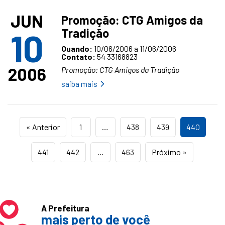
JUN
Promoção: CTG Amigos da
Tradição
10
Quando:
10/06/2006 a 11/06/2006
Contato:
54 33168823
2006
Promoção: CTG Amigos da Tradição
saiba mais
« Anterior
1
…
438
439
440
441
442
…
463
Próximo »
A Prefeitura
mais perto de você