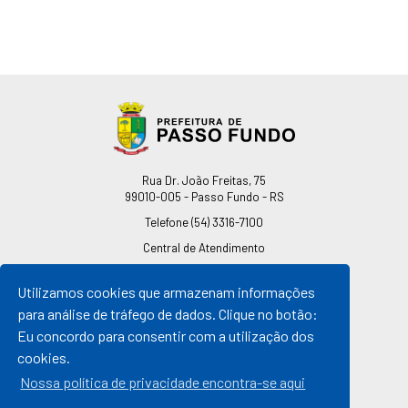
Endereço
Rua Dr. João Freitas, 75
99010-005 - Passo Fundo - RS
Telefone
(54) 3316-7100
Central de Atendimento
0800 541 7100
Utilizamos cookies que armazenam informações
pmpf@pmpf.rs.gov.br
para análise de tráfego de dados. Clique no botão:
Horário de Atendimento
Eu concordo para consentir com a utilização dos
De segunda a sexta-feira
cookies.
Das 08h às 11h30min
Das 13h30min às 17h
Nossa política de privacidade encontra-se aqui