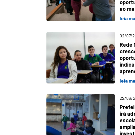
oport
ao me
leia ma
02/07/2
Rede 
cresce
oport
indic
apren
leia ma
22/06/2
Prefe
irá ad
escola
ampli
inves