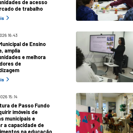
unidades de acesso
rcado de trabalho
is
026 16:43
Municipal de Ensino
, amplia
unidades e melhora
adores de
dizagem
is
026 15:14
itura de Passo Fundo
quirir imóveis de
s municipais e
ar a capacidade de
timentos na educação