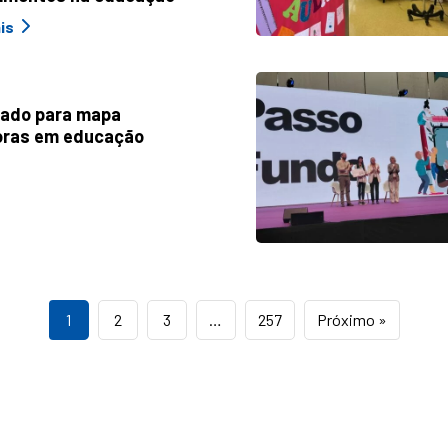
is
nado para mapa
doras em educação
1
2
3
…
257
Próximo »