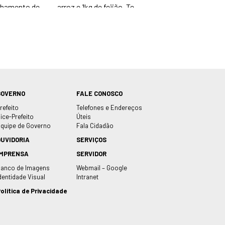
GOVERNO
FALE CONOSCO
refeito
Telefones e Endereços
ice-Prefeito
Úteis
quipe de Governo
Fala Cidadão
OUVIDORIA
SERVIÇOS
IMPRENSA
SERVIDOR
anco de Imagens
Webmail – Google
dentidade Visual
Intranet
olítica de Privacidade