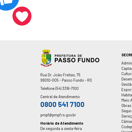
SECR
Admin
Capta
Cultur
Endereço
Rua Dr. João Freitas, 75
Desen
99010-005 - Passo Fundo - RS
Gestã
Telefone
(54) 3316-7100
Espor
Habit
Central de Atendimento
Meio 
0800 541 7100
Obras
Segur
pmpf@pmpf.rs.gov.br
Servi
Câmar
Horário de Atendimento
Code
De segunda a sexta-feira