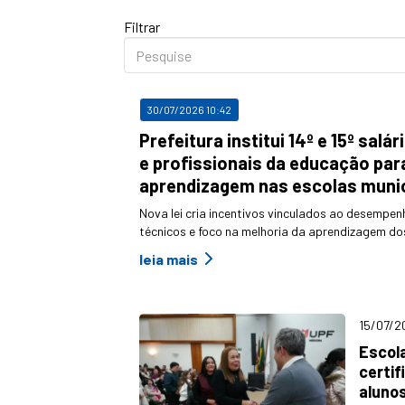
Filtrar
Pesquise
30/07/2026 10:42
Prefeitura institui 14º e 15º sal
e profissionais da educação para
aprendizagem nas escolas munic
Nova lei cria incentivos vinculados ao desempen
técnicos e foco na melhoria da aprendizagem d
leia mais
15/07/2
Escol
certif
alunos