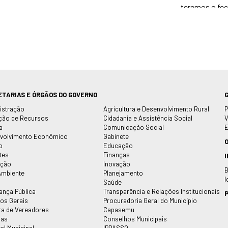
ETARIAS E ÓRGÃOS DO GOVERNO
istração
Agricultura e Desenvolvimento Rural
P
ção de Recursos
Cidadania e Assistência Social
V
a
Comunicação Social
E
volvimento Econômico
Gabinete
o
Educação
tes
Finanças
ação
Inovação
B
Ambiente
Planejamento
I
Saúde
ança Pública
Transparência e Relações Institucionais
P
ços Gerais
Procuradoria Geral do Município
a de Vereadores
Capasemu
pas
Conselhos Municipais