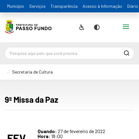
Município
Serviços
Transparência
Acesso à Informação
Diário
Alternar
Acessibilidade
Contraste
Pesqu
Secretaria de Cultura
9ª Missa da Paz
Quando:
27 de fevereiro de 2022
FEV
Hora:
18:00