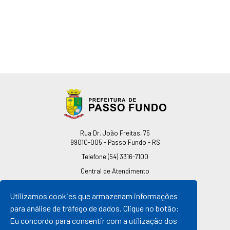
Endereço
Rua Dr. João Freitas, 75
99010-005 - Passo Fundo - RS
Telefone
(54) 3316-7100
Central de Atendimento
0800 541 7100
Utilizamos cookies que armazenam informações
pmpf@pmpf.rs.gov.br
para análise de tráfego de dados. Clique no botão:
Horário de Atendimento
Eu concordo para consentir com a utilização dos
De segunda a sexta-feira