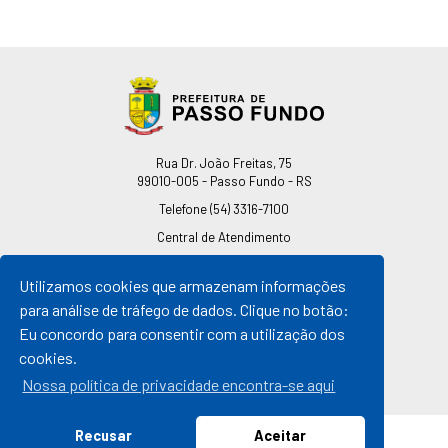
Endereço
Rua Dr. João Freitas, 75
99010-005 - Passo Fundo - RS
Telefone
(54) 3316-7100
Central de Atendimento
0800 541 7100
Utilizamos cookies que armazenam informações
pmpf@pmpf.rs.gov.br
para análise de tráfego de dados. Clique no botão:
Horário de Atendimento
Eu concordo para consentir com a utilização dos
De segunda a sexta-feira
cookies.
Das 08h às 11h30min
Das 13h30min às 17h
Nossa política de privacidade encontra-se aqui
Recusar
Aceitar
© 2026 Prefeitura de Passo Fundo