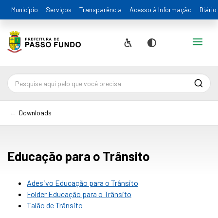
Município
Serviços
Transparência
Acesso à Informação
Diário
Alternar
Acessibilidade
Contraste
Pesqu
Downloads
Educação para o Trânsito
Adesivo Educação para o Trânsito
Folder Educação para o Trânsito
Talão de Trânsito