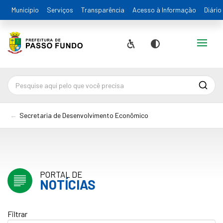
Município
Serviços
Transparência
Acesso à Informação
Diário
Alternar
Acessibilidade
Contraste
Pesqu
Secretaria de Desenvolvimento Econômico
PORTAL DE
NOTÍCIAS
Filtrar