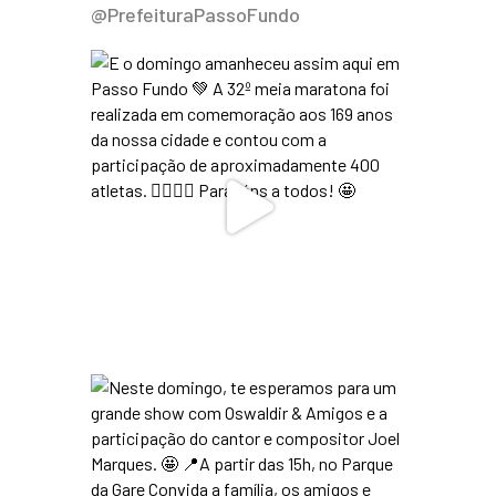
@PrefeituraPassoFundo