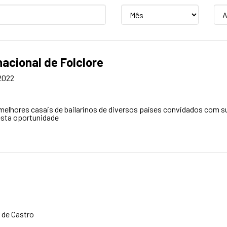
Mês
An
acional de Folclore
2022
 melhores casais de bailarinos de diversos países convidados com 
 esta oportunidade
 de Castro