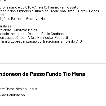
cionalismo e do CTG - Ariéle C. Hannecker Fossatti
tância dos símbolos e sinais do Tradicionalismo - Tiaraju Lopes
chi
dição e Folclore - Gustavo Maias
aralelas
folclore - Gustavo Maias
ionais menos praticadas - Paulo Gradaschi
em, acessórios - Ariéle Hannecker Fossatti
Tiarajú Lopesganização do Tradicionalismo e do CTG
andoneon de Passo Fundo Tio Mena
otre Dame Menino Jesus
al do Bandoneon