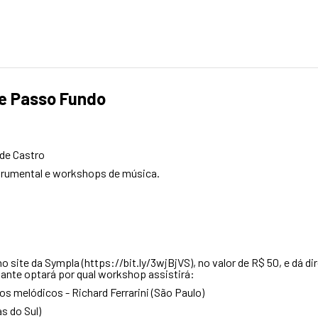
ce Passo Fundo
 de Castro
trumental e workshops de música.
no site da Sympla (
https://bit.ly/3wjBjVS
), no valor de R$ 50, e dá 
pante optará por qual workshop assistirá:
s melódicos - Richard Ferrarini (São Paulo)
s do Sul)