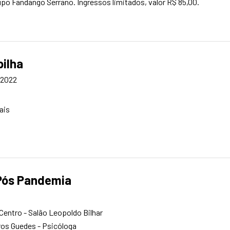
po Fandango Serrano. Ingressos limitados, valor R$ 85,00.
pilha
/2022
ais
 Pós Pandemia
Centro - Salão Leopoldo Bilhar
ros Guedes - Psicóloga