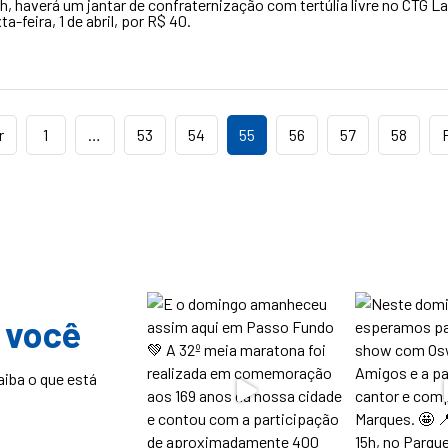
h, haverá um jantar de confraternização com tertúlia livre no CTG L
a-feira, 1 de abril, por R$ 40.
r
1
…
53
54
55
56
57
58
 você
aiba o que está