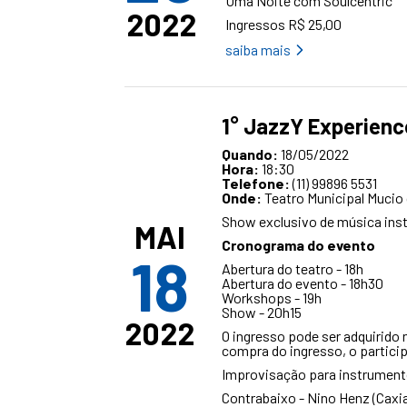
Uma Noite com Soulcentric
2022
Ingressos R$ 25,00
saiba mais
1° JazzY Experien
Quando:
18/05/2022
Hora:
18:30
Telefone:
(11) 99896 5531
Onde:
Teatro Municipal Mucio
Show exclusivo de música ins
MAI
Cronograma do evento
18
Abertura do teatro - 18h
Abertura do evento - 18h30
Workshops - 19h
Show - 20h15
2022
O ingresso pode ser adquirido 
compra do ingresso, o partici
Improvisação para instrumento
Contrabaixo - Nino Henz (Caxia