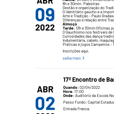
ABR
8h e 30min: Palestras
09
Gestão e organização do Tradi
O identitário gaúcho e a impor
Arte e Tradição - Paulo Gradas
Diferenças e relação entre Tra
Almoço
2022
Tarde:
13h e 30min Oficinas p
O Gauchismo nos festivais de 
Curiosidades das dança tradic
Indumentária, cabelo, maquiag
Práticas e jogos Campeiros - 
Inscrições
aqui
.
saiba mais
17º Encontro de B
ABR
Quando:
02/04/2022
Hora:
17:00
02
Onde:
Auditório da Escola N
Passo Fundo: Capital Estadu
Entrada Franca.