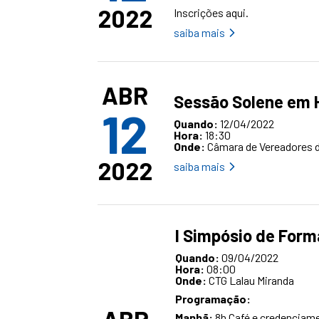
2022
Inscrições
aqui
.
saiba mais
ABR
Sessão Solene em 
12
Quando:
12/04/2022
Hora:
18:30
Onde:
Câmara de Vereadores 
2022
saiba mais
I Simpósio de Form
Quando:
09/04/2022
Hora:
08:00
Onde:
CTG Lalau Miranda
Programação:
Manhã:
8h Café e credenciam